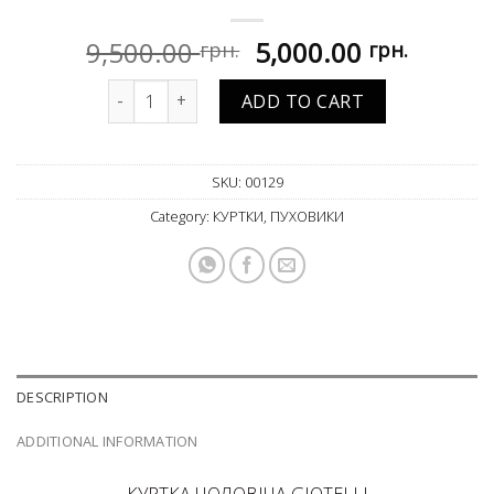
Original
Curren
9,500.00
5,000.00
грн.
грн.
price
price
Куртка чоловіча Giotelli quantity
was:
is:
ADD TO CART
9,500.00 грн..
5,000.0
SKU:
00129
Category:
КУРТКИ, ПУХОВИКИ
DESCRIPTION
ADDITIONAL INFORMATION
КУРТКА ЧОЛОВІЧА GIOTELLI