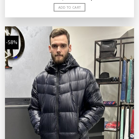
price
price
was:
is:
ADD TO CART
4,500.00 грн..
2,500.00 грн..
-58%