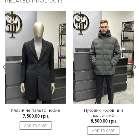
RELATED PRODUCTS
Пуховик чоловічий
Класичне пальто чорне
класичний
rrent
7,500.00
грн.
ice
6,500.00
грн.
ADD TO CART
000.00 грн..
ADD TO CART