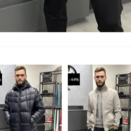
%
-44%