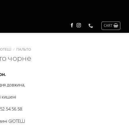
CART
OTELLI
/
ПАЛЬТО
то чорне
рн.
дня довжина,
і кишені
52.54.56.58.
зині GIOTELLI