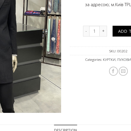
за адресою; м.Київ ТР
Класичне пальто чорне qu
ADD 
SKU:
00202
Categories:
КУРТКИ, ПУХОВ
DESCRIPTION