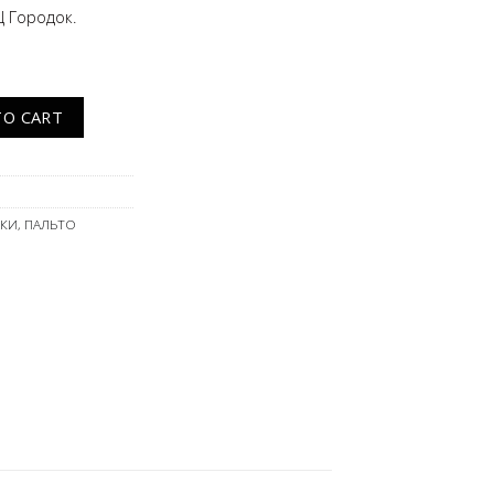
Ц Городок.
antity
TO CART
ИКИ
,
ПАЛЬТО