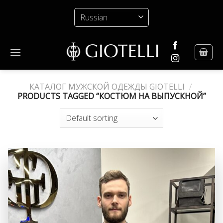
Skip
to
content
КАТАЛОГ МУЖСКОЙ ОДЕЖДЫ GIOTELLI
/
PRODUCTS TAGGED “КОСТЮМ НА ВЫПУСКНОЙ”