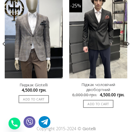
-25%
Піджак чоловічий
Пиджак Giotelli
двобортний
4,500.00
грн.
Original
Curr
6,000.00
грн.
4,500.00
грн.
price
pric
ADD TO CART
was:
is:
ADD TO CART
6,000.00 грн..
4,50
Copyright 2015-2024 ©
Giotelli