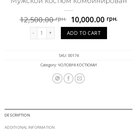
Мужской костюм комбинирован
Original
Curre
12,500.00
10,000.00
грн.
грн.
price
price
Мужской костюм комбинирован quantity
was:
is:
ADD TO CART
12,500.00 грн..
10,00
SKU:
00174
Category:
ЧОЛОВІЧІ КОСТЮМИ
DESCRIPTION
ADDITIONAL INFORMATION