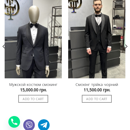
Мужской костюм смокинг
Смокінг трійка чорний
15,000.00
грн.
11,500.00
грн.
rrent
ice
ADD TO CART
ADD TO CART
000.00 грн..