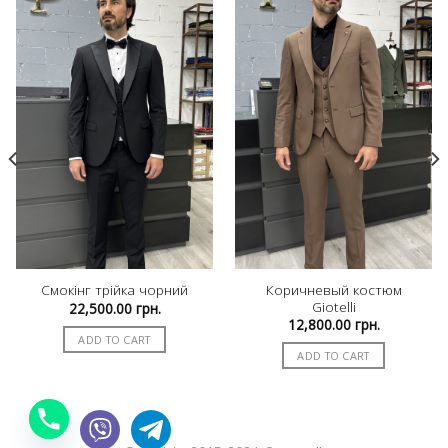
Коричневый костюм
Смокінг трійка чорний
Giotelli
22,500.00
грн.
12,800.00
грн.
ADD TO CART
ADD TO CART
рн..