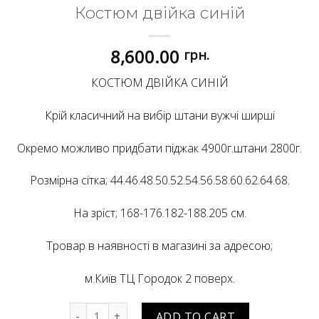
Костюм двійка синій
8,600.00
грн.
КОСТЮМ ДВІЙКА СИНІЙ
Крій класичний на вибір штани вужчі ширші
Окремо можливо придбати піджак 4900г.штани 2800г.
Розмірна сітка; 44.46.48.50.52.54.56.58.60.62.64.68.
На зріст; 168-176.182-188.205 см.
Тровар в наявності в магазині за адресою;
м.Київ ТЦ Городок 2 поверх.
Костюм двійка синій quantity
ADD TO CART