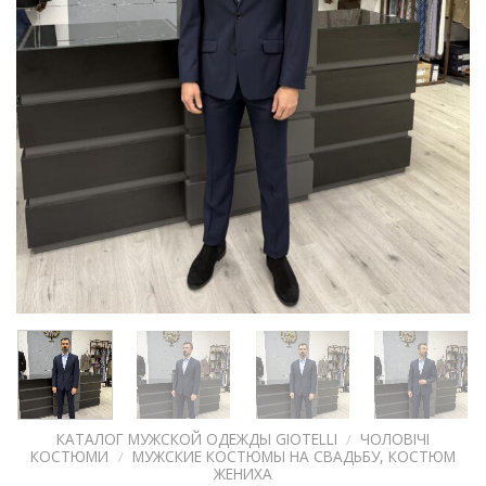
КАТАЛОГ МУЖСКОЙ ОДЕЖДЫ GIOTELLI
/
ЧОЛОВІЧІ
КОСТЮМИ
/
МУЖСКИЕ КОСТЮМЫ НА СВАДЬБУ, КОСТЮМ
ЖЕНИХА