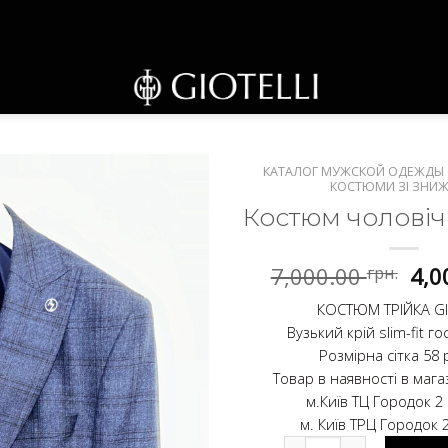
КАТАЛОГ МУЖСКОЙ ОДЕЖДЫ G
КОСТЮМИ ЗІ ЗНИ
Костюм чоловіч
Ori
7,000.00
грн.
4,0
pri
КОСТЮМ ТРІЙКА GI
was
Вузький крій slim-fit го
7,0
Розмірна сітка 58 
Товар в наявності в мага
м.Київ ТЦ Городок 2
м. Київ ТРЦ Городок 
Костюм чоловічий трійка 