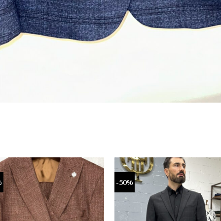
%
-50%