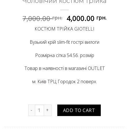
Чоловічий костюм трійка
Original
Curren
7,000.00
4,000.00
грн.
грн.
price
price
КОСТЮМ ТРІЙКА GIOTELLI
was:
is:
7,000.00 грн..
4,000.0
Вузький крій slim-fit гострі вилоги
Розмірна сітка 54.56. розмір
Товар в наявності в магазині OUTLET
м. Київ ТРЦ Городок 2 поверх.
Чоловічий костюм трійка quantity
ADD TO CART