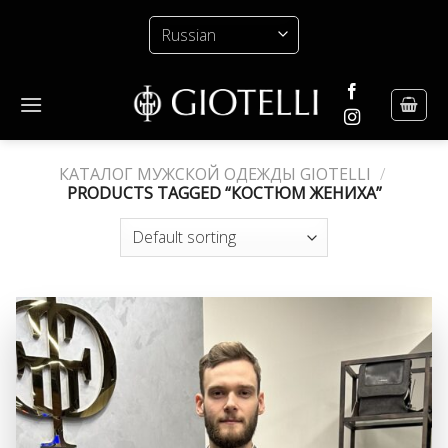
Skip
to
content
КАТАЛОГ МУЖСКОЙ ОДЕЖДЫ GIOTELLI
/
PRODUCTS TAGGED “КОСТЮМ ЖЕНИХА”